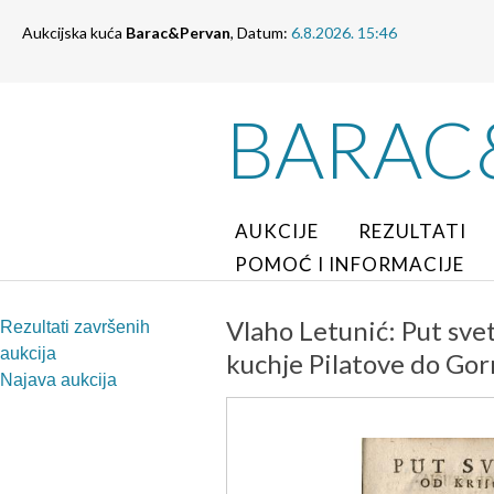
Aukcijska kuća
Barac&Pervan
, Datum:
6.8.2026. 15:46
BARAC
AUKCIJE
REZULTATI
POMOĆ I INFORMACIJE
Vlaho Letunić: Put sveti
Rezultati završenih
aukcija
kuchje Pilatove do Gorr
Najava aukcija