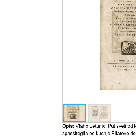
Opis:
Vlaho Letunić: Put sveti od k
spassiteglia od kuchje Pilatove d