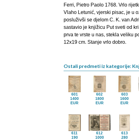
Ferri, Pietro Paolo 1768. Vrlo rije
Vlaho Letunić, vjerski pisac, je u 
posluživši se djelom C. K. van Ad
sastavio je knjižicu Put sveti od kr
prva te vrste u nas, stekla veliku p
12x19 cm. Stanje vrlo dobro.
Ostali predmeti iz kategorije: Kn
601
602
603
1400
1800
1600
EUR
EUR
EUR
611
612
613
190
1000
280