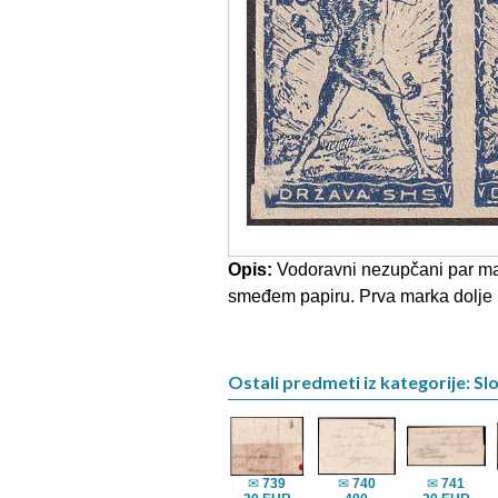
Opis:
Vodoravni nezupčani par m
smeđem papiru. Prva marka dolje l
Ostali predmeti iz kategorije: Sl
✉
739
✉
740
✉
741