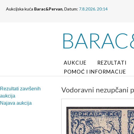
Aukcijska kuća
Barac&Pervan
, Datum:
7.8.2026. 20:14
BARAC
AUKCIJE
REZULTATI
POMOĆ I INFORMACIJE
Vodoravni nezupčani 
Rezultati završenih
aukcija
Najava aukcija