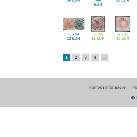
30 EUR
400
20 EUR
EUR
☉
749
☉
750
▲
751
12 EUR
12 EUR
40 EUR
1
2
3
4
→
Pomoć i informacije
Po
©