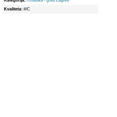
Kategorija:
Hrvatska - grad Zagreb
Kvaliteta:
#/C