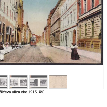
šićeva ulica oko 1915. #/C