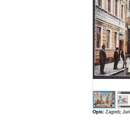
Opis:
Zagreb; Juri