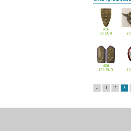
416
35 EUR
90
426
190 EUR
19
←
1
2
3