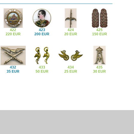
422
423
424
425
220 EUR
200 EUR
20 EUR
150 EUR
432
433
434
435
35 EUR
50 EUR
25 EUR
30 EUR