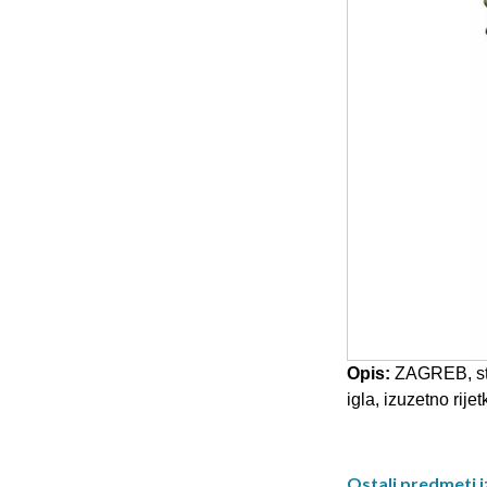
Opis:
ZAGREB, stre
igla, izuzetno rij
Ostali predmeti iz