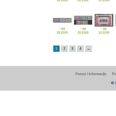
50 EUR
50 EUR
14 EUR
*
88
*
89
*
90
20 EUR
30 EUR
10 EUR
1
2
3
4
→
Pomoć i informacije
Po
©