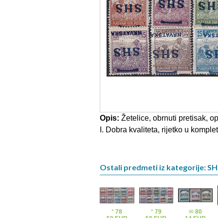
Opis:
Žetelice, obrnuti pretisak, 
I. Dobra kvaliteta, rijetko u komplet
Ostali predmeti iz kategorije: S
*
78
*
79
✉
80