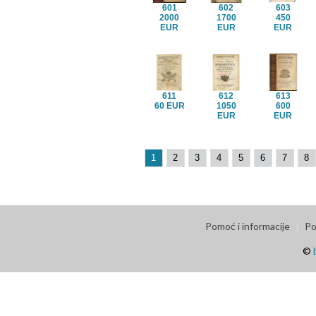
601
602
603
2000
1700
450
EUR
EUR
EUR
611
612
613
60 EUR
1050
600
EUR
EUR
1
2
3
4
5
6
7
8
Pomoć i informacije
Po
©