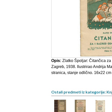
Opis:
Zlatko Špoljar: Čitančica za
Zagreb, 1938. Ilustrirao Andrija Ma
stranica, stanje odlično. 16x22 cm
Ostali predmeti iz kategorije: Knj