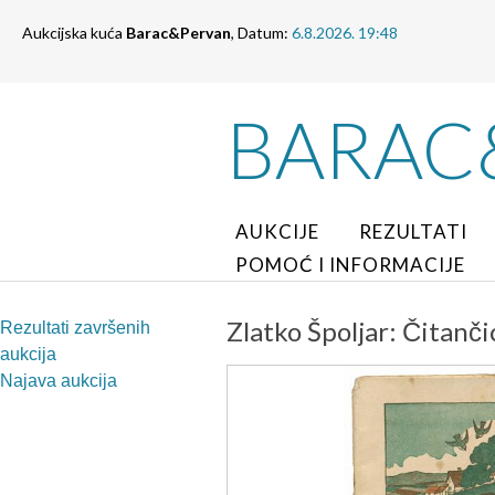
Aukcijska kuća
Barac&Pervan
, Datum:
6.8.2026. 19:48
BARAC
AUKCIJE
REZULTATI
POMOĆ I INFORMACIJE
Zlatko Špoljar: Čitanči
Rezultati završenih
aukcija
Najava aukcija