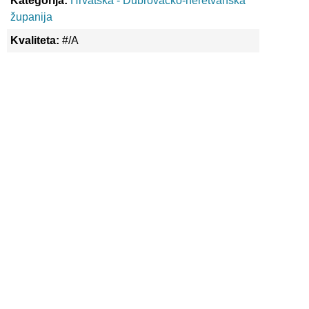
Kategorija:
Hrvatska - Dubrovačko-neretvanska
županija
Kvaliteta:
#/A