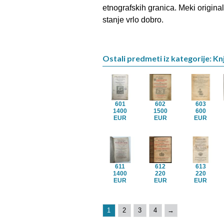
etnografskih granica. Meki origina
stanje vrlo dobro.
Ostali predmeti iz kategorije: Kn
601
602
603
1400
1500
600
EUR
EUR
EUR
611
612
613
1400
220
220
EUR
EUR
EUR
1
2
3
4
→