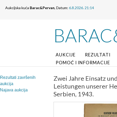
Aukcijska kuća
Barac&Pervan
, Datum:
6.8.2026. 21:14
BARAC
AUKCIJE
REZULTATI
POMOĆ I INFORMACIJE
Zwei Jahre Einsatz un
Rezultati završenih
aukcija
Leistungen unserer He
Najava aukcija
Serbien, 1943.