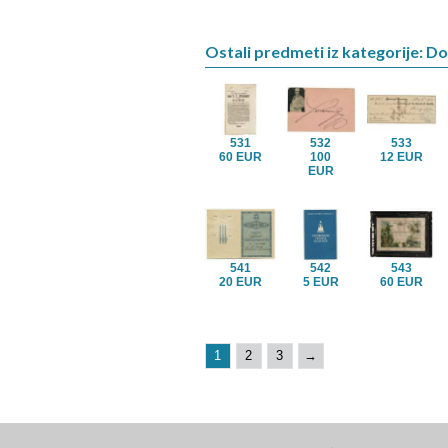
Ostali predmeti iz kategorije: D
531
532
533
60 EUR
100
12 EUR
EUR
541
542
543
20 EUR
5 EUR
60 EUR
1
2
3
→