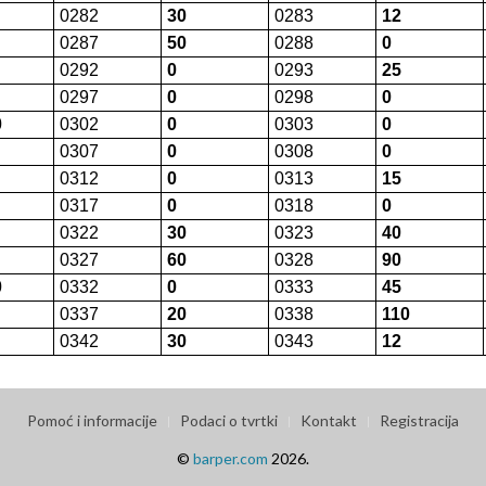
0282
30
0283
12
0287
50
0288
0
0292
0
0293
25
0297
0
0298
0
0
0302
0
0303
0
0307
0
0308
0
0312
0
0313
15
0317
0
0318
0
0322
30
0323
40
0327
60
0328
90
0
0332
0
0333
45
0337
20
0338
110
0342
30
0343
12
Pomoć i informacije
Podaci o tvrtki
Kontakt
Registracija
©
barper.com
2026.