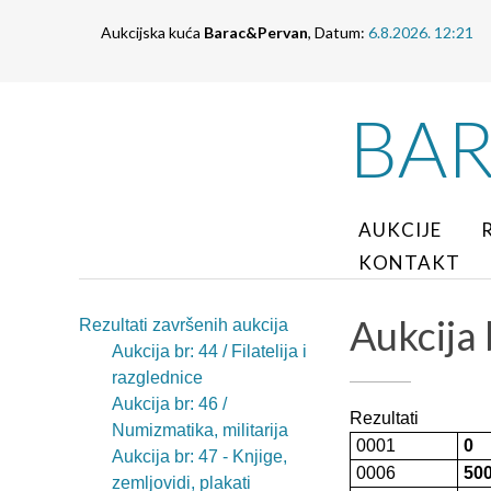
Aukcijska kuća
Barac&Pervan
, Datum:
6.8.2026. 12:21
BA
AUKCIJE
KONTAKT
Aukcija 
Rezultati završenih aukcija
Aukcija br: 44 / Filatelija i
razglednice
Aukcija br: 46 /
Rezultati
Numizmatika, militarija
0001
0
Aukcija br: 47 - Knjige,
0006
50
zemljovidi, plakati