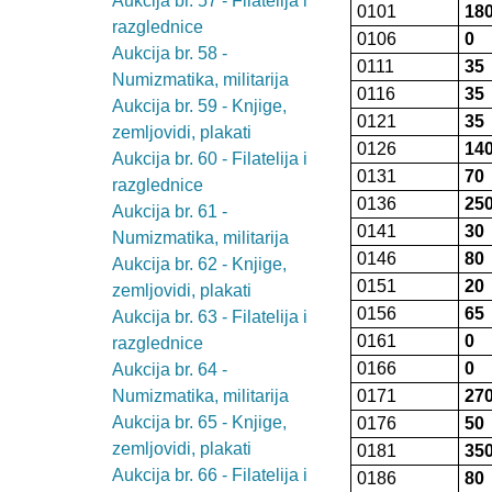
Aukcija br. 57 - Filatelija i
0101
18
razglednice
0106
0
Aukcija br. 58 -
0111
35
Numizmatika, militarija
0116
35
Aukcija br. 59 - Knjige,
0121
35
zemljovidi, plakati
0126
14
Aukcija br. 60 - Filatelija i
0131
70
razglednice
0136
25
Aukcija br. 61 -
0141
30
Numizmatika, militarija
0146
80
Aukcija br. 62 - Knjige,
0151
20
zemljovidi, plakati
0156
65
Aukcija br. 63 - Filatelija i
0161
0
razglednice
0166
0
Aukcija br. 64 -
Numizmatika, militarija
0171
27
Aukcija br. 65 - Knjige,
0176
50
zemljovidi, plakati
0181
35
Aukcija br. 66 - Filatelija i
0186
80