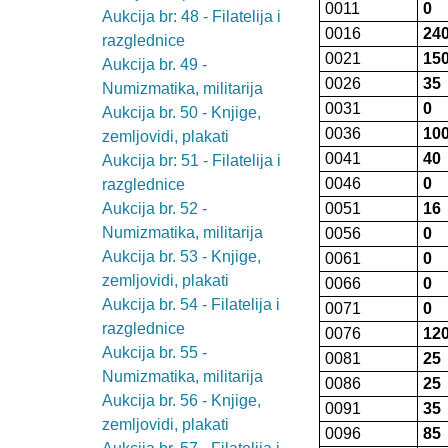
0011
0
Aukcija br: 48 - Filatelija i
0016
24
razglednice
0021
15
Aukcija br. 49 -
0026
35
Numizmatika, militarija
0031
0
Aukcija br. 50 - Knjige,
0036
10
zemljovidi, plakati
0041
40
Aukcija br: 51 - Filatelija i
0046
0
razglednice
Aukcija br. 52 -
0051
16
Numizmatika, militarija
0056
0
Aukcija br. 53 - Knjige,
0061
0
zemljovidi, plakati
0066
0
Aukcija br. 54 - Filatelija i
0071
0
razglednice
0076
12
Aukcija br. 55 -
0081
25
Numizmatika, militarija
0086
25
Aukcija br. 56 - Knjige,
0091
35
zemljovidi, plakati
0096
85