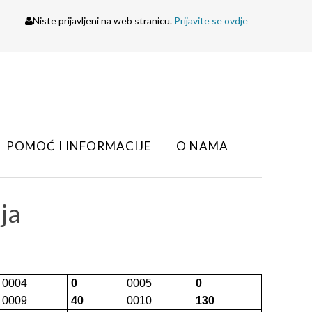
Niste prijavljeni na web stranicu.
Prijavite se ovdje
POMOĆ I INFORMACIJE
O NAMA
ja
0004
0
0005
0
0009
40
0010
130