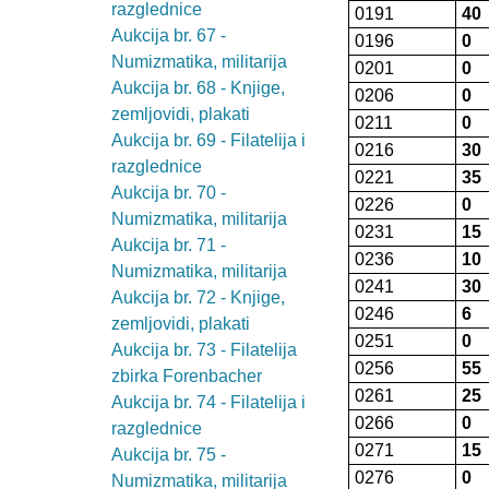
razglednice
0191
40
Aukcija br. 67 -
0196
0
Numizmatika, militarija
0201
0
Aukcija br. 68 - Knjige,
0206
0
zemljovidi, plakati
0211
0
Aukcija br. 69 - Filatelija i
0216
30
razglednice
0221
35
Aukcija br. 70 -
0226
0
Numizmatika, militarija
0231
15
Aukcija br. 71 -
0236
10
Numizmatika, militarija
0241
30
Aukcija br. 72 - Knjige,
0246
6
zemljovidi, plakati
0251
0
Aukcija br. 73 - Filatelija
0256
55
zbirka Forenbacher
0261
25
Aukcija br. 74 - Filatelija i
0266
0
razglednice
0271
15
Aukcija br. 75 -
0276
0
Numizmatika, militarija