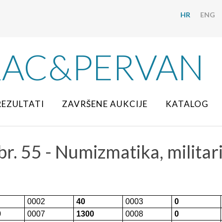
HR
ENG
RAC&PERVAN
REZULTATI
ZAVRŠENE AUKCIJE
KATALOG
br. 55 - Numizmatika, militari
0002
40
0003
0
0
0007
1300
0008
0