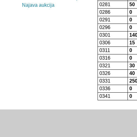
0281
50
Najava aukcija
0286
0
0291
0
0296
0
0301
14
0306
15
0311
0
0316
0
0321
30
0326
40
0331
25
0336
0
0341
0