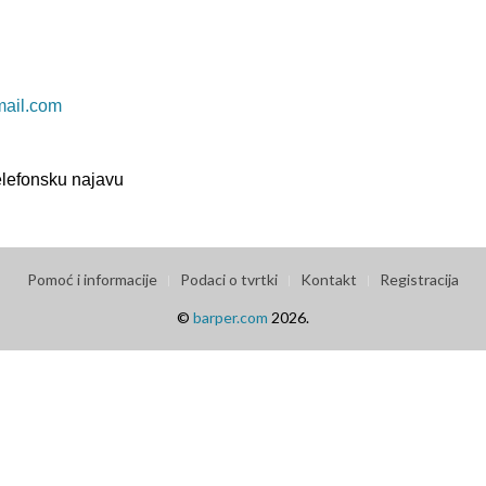
mail.com
elefonsku najavu
Pomoć i informacije
Podaci o tvrtki
Kontakt
Registracija
©
barper.com
2026.