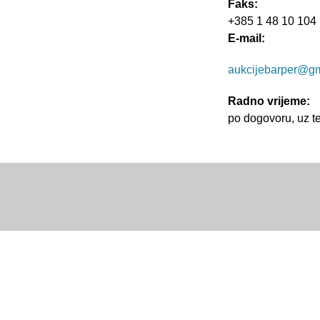
Faks:
+385 1 48 10 104
E-mail:
aukcijebarper@g
Radno vrijeme:
po dogovoru, uz t