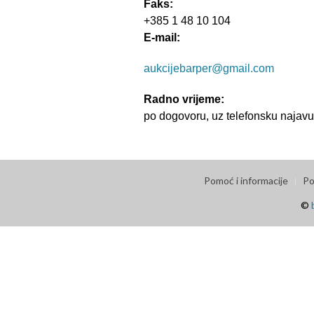
Faks:
+385 1 48 10 104
E-mail:
aukcijebarper@gmail.com
Radno vrijeme:
po dogovoru, uz telefonsku najav
Pomoć i informacije
Po
©