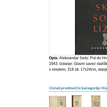
Opis:
Aleksandar Seitz: Put do Hr
1943. Izdanje: Glavni savez stališk
s omotom, 318 str. 17x24cm, stanj
Ostali predmeti iz kategorije: Knj