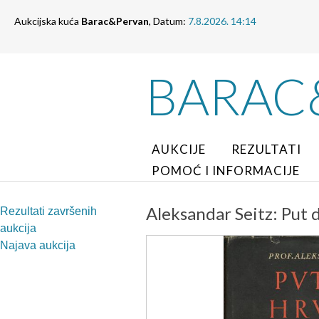
Aukcijska kuća
Barac&Pervan
, Datum:
7.8.2026. 14:14
BARAC
AUKCIJE
REZULTATI
POMOĆ I INFORMACIJE
Aleksandar Seitz: Put 
Rezultati završenih
aukcija
Najava aukcija