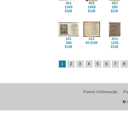
401
402
403
1500
1800
280
EUR
EUR
EUR
411
412
413
380
45 EUR
1100
EUR
EUR
1
2
3
4
5
6
7
8
Pomoć i informacije
Po
©