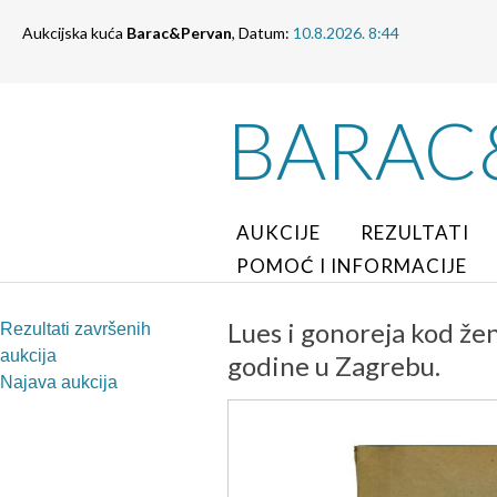
Aukcijska kuća
Barac&Pervan
, Datum:
10.8.2026. 8:44
BARAC
AUKCIJE
REZULTATI
POMOĆ I INFORMACIJE
Lues i gonoreja kod žen
Rezultati završenih
aukcija
godine u Zagrebu.
Najava aukcija