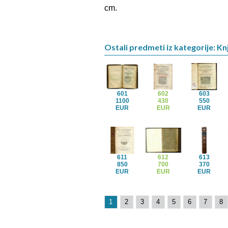
cm.
Ostali predmeti iz kategorije: Kn
601
602
603
1100
430
550
EUR
EUR
EUR
611
612
613
850
700
370
EUR
EUR
EUR
1
2
3
4
5
6
7
8