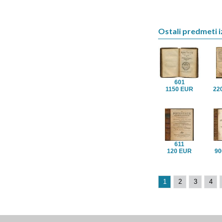
Ostali predmeti iz
601
1150 EUR
22
611
120 EUR
90
1
2
3
4