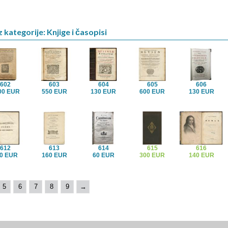
 kategorije: Knjige i časopisi
602
603
604
605
606
00 EUR
550 EUR
130 EUR
600 EUR
130 EUR
612
613
614
615
616
0 EUR
160 EUR
60 EUR
300 EUR
140 EUR
5
6
7
8
9
→