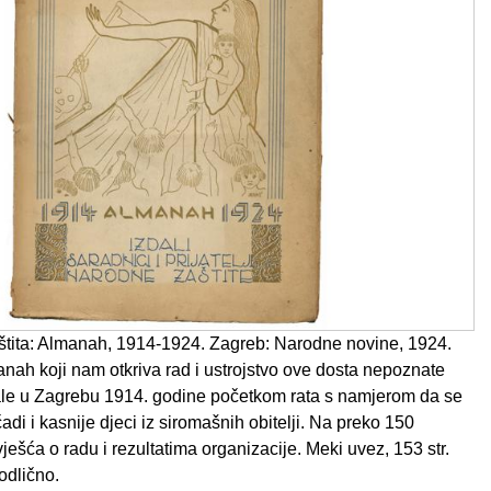
tita: Almanah, 1914-1924. Zagreb: Narodne novine, 1924.
anah koji nam otkriva rad i ustrojstvo ove dosta nepoznate
ale u Zagrebu 1914. godine početkom rata s namjerom da se
čadi i kasnije djeci iz siromašnih obitelji. Na preko 150
vješća o radu i rezultatima organizacije. Meki uvez, 153 str.
odlično.