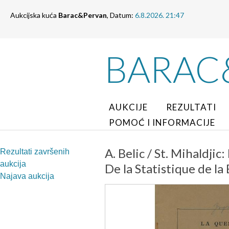
Aukcijska kuća
Barac&Pervan
, Datum:
6.8.2026. 21:47
BARAC
AUKCIJE
REZULTATI
POMOĆ I INFORMACIJE
A. Belic / St. Mihaldji
Rezultati završenih
aukcija
De la Statistique de la
Najava aukcija