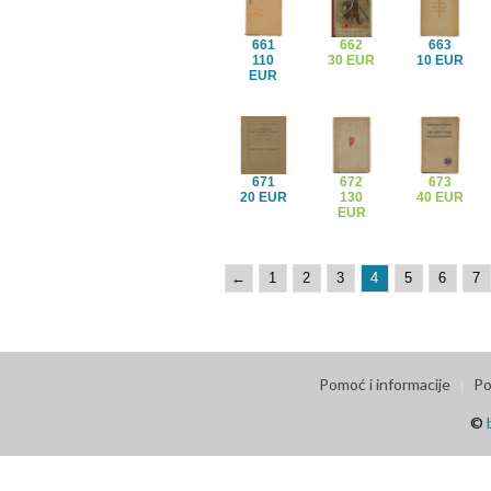
661
662
663
110
30 EUR
10 EUR
EUR
671
672
673
20 EUR
130
40 EUR
EUR
←
1
2
3
4
5
6
7
Pomoć i informacije
Po
©