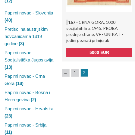
(12)
Papirni novac - Slovenija
(40)
167
- CRNA GORA, 1000
socijalnih lira, 1945. PROBA
Pretisci na austrijskim
prednje strane, VF - UNIKAT -
novčanicama 1919
jedini poznati primjerak
godine
(3)
5000 EUR
Papirni novac -
Socijalistička Jugoslavija
(13)
←
1
2
Papirni novac - Crna
Gora
(18)
Papirni novac - Bosna i
Hercegovina
(2)
Papirni novac - Hrvatska
(23)
Papirni novac - Srbija
(11)