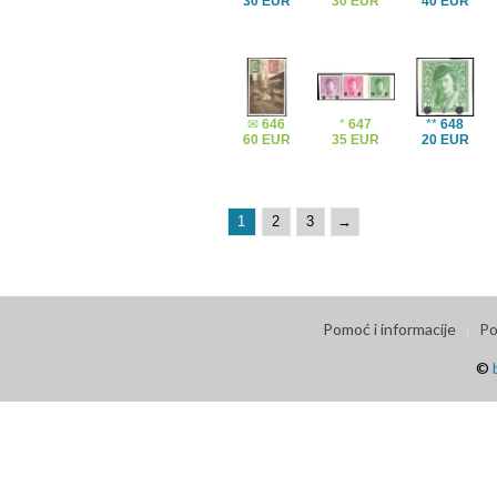
30 EUR
30 EUR
40 EUR
✉
646
*
647
**
648
60 EUR
35 EUR
20 EUR
1
2
3
→
Pomoć i informacije
Po
©