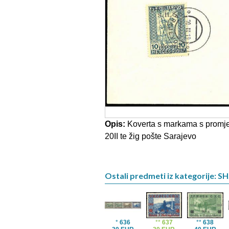
Opis:
Koverta s markama s promjen
20II te žig pošte Sarajevo
Ostali predmeti iz kategorije: S
*
636
**
637
**
638